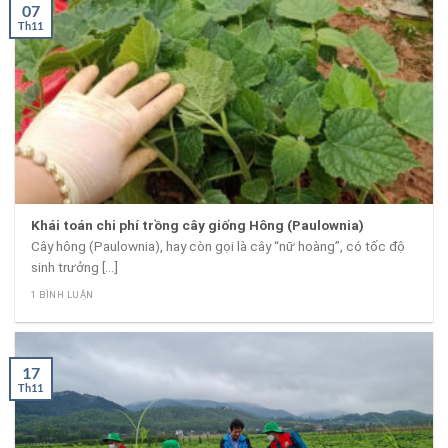
07
Th11
Khái toán chi phí trồng cây giống Hông (Paulownia)
Cây hông (Paulownia), hay còn gọi là cây “nữ hoàng”, có tốc độ
sinh trưởng [...]
1 BÌNH LUẬN
17
Th11