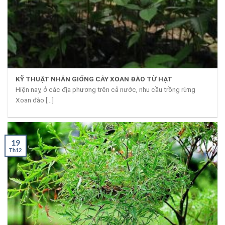
KỸ THUẬT NHÂN GIỐNG CÂY XOAN ĐÀO TỪ HẠT
Hiện nay, ở các địa phương trên cả nước, nhu cầu trồng rừng
Xoan đào [...]
19
Th12