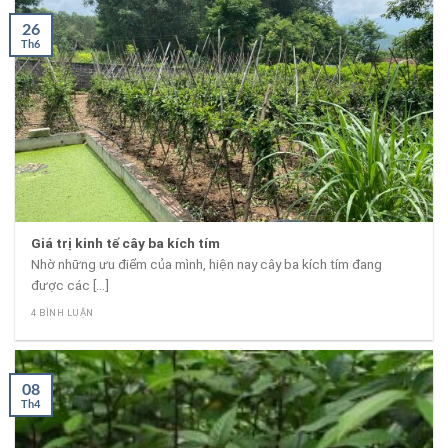
26
Th6
Giá trị kinh tế cây ba kích tím
Nhờ những ưu điểm của mình, hiện nay cây ba kích tím đang
được các [...]
4 BÌNH LUẬN
08
Th4