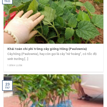
Th11
Khái toán chi phí trồng cây giống Hông (Paulownia)
Cây hông (Paulownia), hay còn gọi là cây “nữ hoàng”, có tốc độ
sinh trưởng [...]
1 BÌNH LUẬN
23
Th7