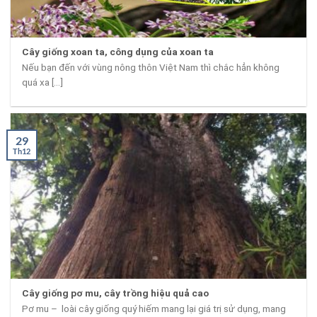
Cây giống xoan ta, công dụng của xoan ta
Nếu bạn đến với vùng nông thôn Việt Nam thì chắc hẳn không
quá xa [...]
29
Th12
Cây giống pơ mu, cây trồng hiệu quả cao
Pơ mu – loài cây giống quý hiếm mang lại giá trị sử dụng, mang