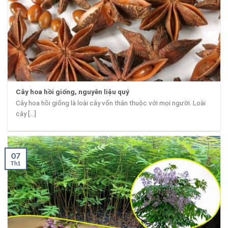
Cây hoa hồi giống, nguyên liệu quý
Cây hoa hồi giống là loài cây vốn thân thuộc với mọi người. Loài
cây [...]
07
Th1