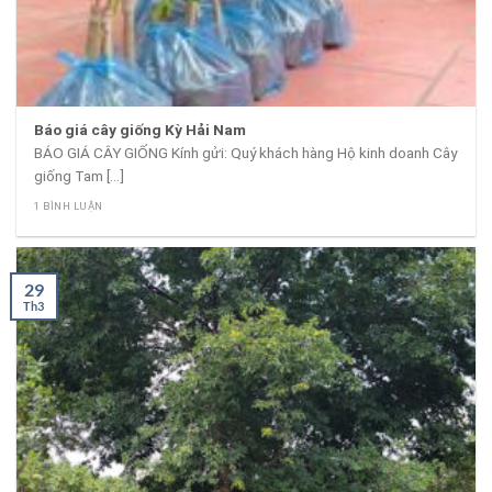
Báo giá cây giống Kỳ Hải Nam
BÁO GIÁ CÂY GIỐNG Kính gửi: Quý khách hàng Hộ kinh doanh Cây
giống Tam [...]
1 BÌNH LUẬN
29
Th3