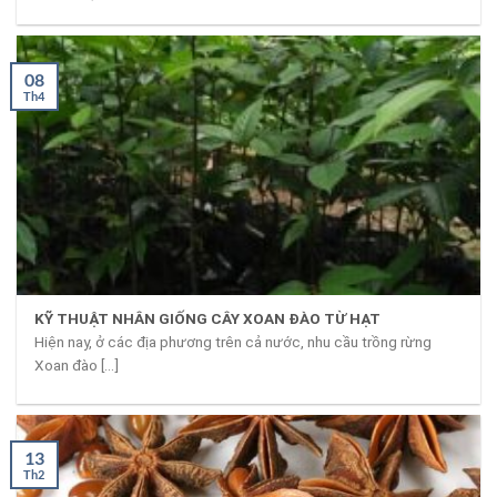
08
Th4
KỸ THUẬT NHÂN GIỐNG CÂY XOAN ĐÀO TỪ HẠT
Hiện nay, ở các địa phương trên cả nước, nhu cầu trồng rừng
Xoan đào [...]
13
Th2