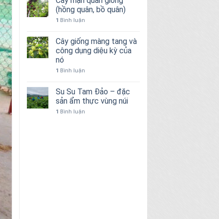
Cây mận quân giống
(hồng quân, bồ quân)
1
Bình luận
Cây giống màng tang và
công dụng diệu kỳ của
nó
1
Bình luận
Su Su Tam Đảo – đặc
sản ẩm thực vùng núi
1
Bình luận