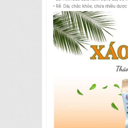
• Rễ: Dài, chắc khỏe, chứa nhiều dược