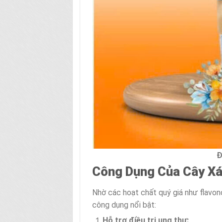
Đ
Công Dụng Của Cây X
Nhờ các hoạt chất quý giá như flavono
công dụng nổi bật:
Hỗ trợ điều trị ung thư: