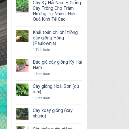
Cây Kỳ Hải Nam – Giống
Cây Trồng Cho Trầm
Hương Tự Nhiên, Hiệu
Quả Kinh Tế Cao
Khái toán chi phí trồng
cây giống Hông
(Paulownia)
1
Bình luận
Báo giá cây giống Kỳ Hải
Nam
1
Bình luận
Cây giống Hoài Sơn (củ
mài)
1
Bình luận
Cây xoay giống (xay
nhung)