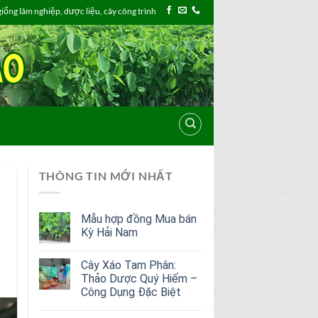
ống lâm nghiệp, dược liệu, cây công trình
THÔNG TIN MỚI NHẤT
Mẫu hợp đồng Mua bán
Kỳ Hải Nam
Cây Xáo Tam Phân:
Thảo Dược Quý Hiếm –
Công Dụng Đặc Biệt