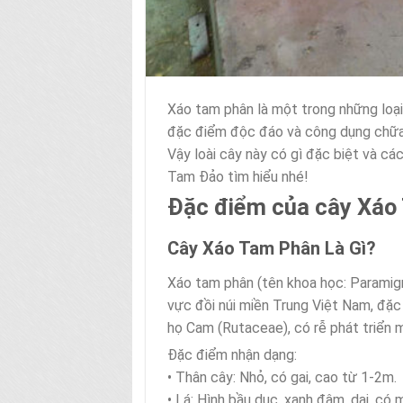
Xáo tam phân là một trong những loại
đặc điểm độc đáo và công dụng chữa
Vậy loài cây này có gì đặc biệt và c
Tam Đảo tìm hiểu nhé!
Đặc điểm của cây Xáo
Cây Xáo Tam Phân Là Gì?
Xáo tam phân (tên khoa học: Paramign
vực đồi núi miền Trung Việt Nam, đặc 
họ Cam (Rutaceae), có rễ phát triển
Đặc điểm nhận dạng:
• Thân cây: Nhỏ, có gai, cao từ 1-2m.
• Lá: Hình bầu dục, xanh đậm, dai, có