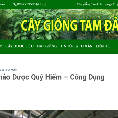
.com
0967239503 (A thìn)
Cây giống Tam Đảo cung cấp gi
P
CÂY DƯỢC LIỆU
HẠT GIỐNG
TIN TỨC & TƯ VẤN
LIÊN HỆ
C & TƯ VẤN
hảo Dược Quý Hiếm – Công Dụng