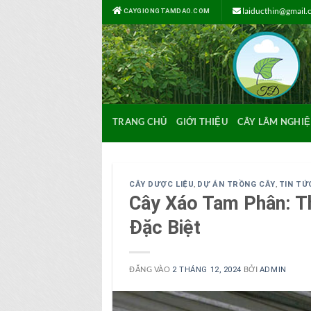
Bỏ
laiducthin@gmail
CAYGIONGTAMDAO.COM
qua
nội
dung
TRANG CHỦ
GIỚI THIỆU
CÂY LÂM NGHIỆ
,
,
CÂY DƯỢC LIỆU
DỰ ÁN TRỒNG CÂY
TIN TỨ
Cây Xáo Tam Phân: T
Đặc Biệt
ĐĂNG VÀO
BỞI
2 THÁNG 12, 2024
ADMIN