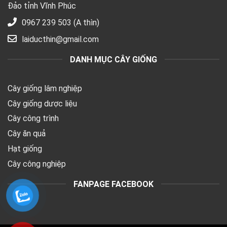
Đảo tỉnh Vĩnh Phúc
0967 239 503 (A thìn)
laiducthin@gmail.com
DANH MỤC CÂY GIỐNG
Cây giống lâm nghiệp
Cây giống dược liệu
Cây công trình
Cây ăn quả
Hạt giống
Cây công nghiệp
FANPAGE FACEBOOK