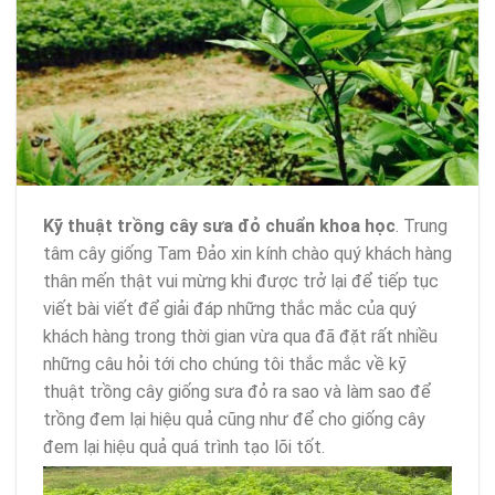
Kỹ thuật trồng cây sưa đỏ chuẩn khoa học
. Trung
tâm cây giống Tam Đảo xin kính chào quý khách hàng
thân mến thật vui mừng khi được trở lại để tiếp tục
viết bài viết để giải đáp những thắc mắc của quý
khách hàng trong thời gian vừa qua đã đặt rất nhiều
những câu hỏi tới cho chúng tôi thắc mắc về kỹ
thuật trồng cây giống sưa đỏ ra sao và làm sao để
trồng đem lại hiệu quả cũng như để cho giống cây
đem lại hiệu quả quá trình tạo lõi tốt.