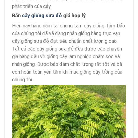
phát triển của cây.
Bán
cây giống sưa đỏ
giá hợp lý
Hiện nay hàng năm tại chung tâm cây giống Tam Đảo
của chúng tôi đã và đang nhân giống hàng trục vạn
cây giống sưa đỏ đạt tiêu chuẩn chất lượn g cao.
Tất cả các cây giống sưa đỏ đều được các chuyên
gia hàng đầu về giống cây lâm nghiệp chăm sóc và
nhân giống. Được bảo đảm chất lượng rất tốt và bà
con hoàn toàn yên tâm khi mua giống cây trồng của
chúng tôi.