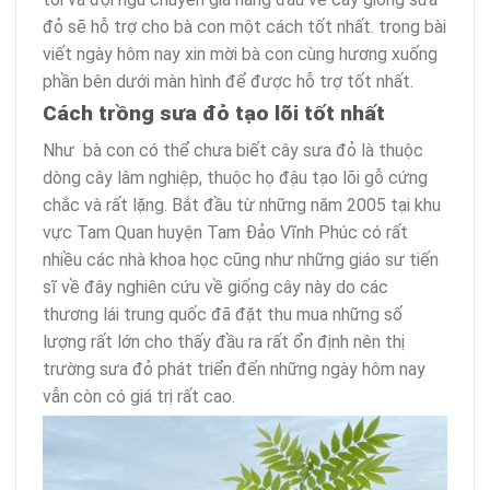
đỏ sẽ hỗ trợ cho bà con một cách tốt nhất. trong bài
viết ngày hôm nay xin mời bà con cùng hương xuống
phần bên dưới màn hình để được hỗ trợ tốt nhất.
Cách trồng sưa đỏ tạo lõi tốt nhất
Như bà con có thể chưa biết cây sưa đỏ là thuộc
dòng cây lâm nghiệp, thuộc họ đậu tạo lõi gỗ cứng
chắc và rất lặng. Bắt đầu từ những năm 2005 tại khu
vực Tam Quan huyện Tam Đảo Vĩnh Phúc có rất
nhiều các nhà khoa học cũng như những giáo sư tiến
sĩ về đây nghiên cứu về giống cây này do các
thương lái trung quốc đã đặt thu mua những số
lượng rất lớn cho thấy đầu ra rất ổn định nên thị
trường sưa đỏ phát triển đến những ngày hôm nay
vẫn còn có giá trị rất cao.