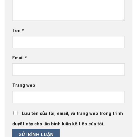
Tên
*
Email
*
Trang web
Lưu tên của tôi, email, và trang web trong trình
duyệt này cho lần bình luận kế tiếp của tôi.