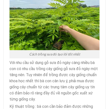
Cách trồng sưa đỏ tạo lõi tốt nhất
Với nhu cầu sử dụng gỗ sưa đỏ ngày càng nhiều bà
con có nhu cầu trồng cây giống gỗ sưa đỏ ngày một
tăng nên. Tuy nhiên để trồng được cây giống chuẩn
khoa học nhất thì bà con cân lưu ý, phải mua được
giống cây chuẩn từ các trung tâm cây giống uy tín
có đảm bảo rõ ràng đầy đủ về nguồn gốc xuất xứ
từng giống cây.
Kỹ thuật trồng : bà con cần bảo đảm được những