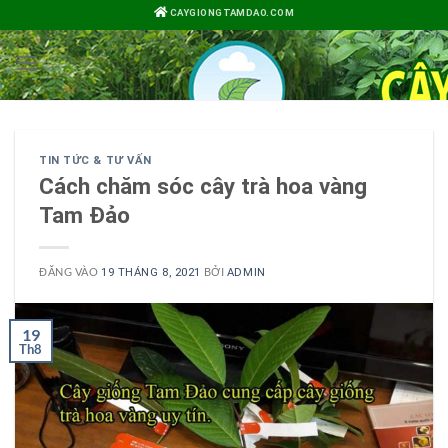
Bỏ
CAYGIONGTAMDAO.COM
qua
nội
dung
TIN TỨC & TƯ VẤN
Cách chăm sóc cây trà hoa vàng
Tam Đảo
ĐĂNG VÀO
BỞI
19 THÁNG 8, 2021
ADMIN
19
Th8