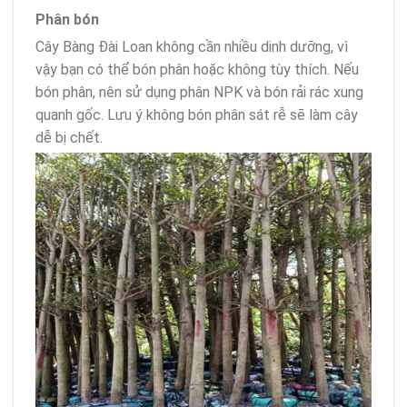
Phân bón
Cây Bàng Đài Loan không cần nhiều dinh dưỡng, vì
vậy bạn có thể bón phân hoặc không tùy thích. Nếu
bón phân, nên sử dụng phân NPK và bón rải rác xung
quanh gốc. Lưu ý không bón phân sát rễ sẽ làm cây
dễ bị chết.