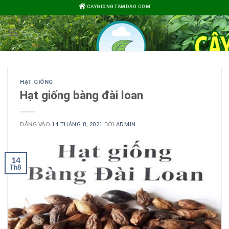
Bỏ
CAYGIONGTAMDAO.COM
qua
nội
dung
HẠT GIỐNG
Hạt giống bàng đài loan
ĐĂNG VÀO
BỞI
14 THÁNG 8, 2021
ADMIN
14
Th8