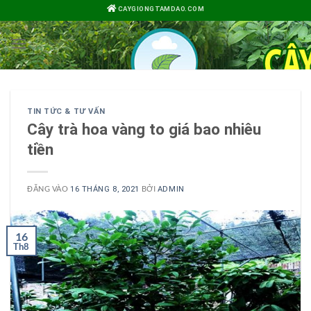
Bỏ
CAYGIONGTAMDAO.COM
qua
nội
dung
TIN TỨC & TƯ VẤN
Cây trà hoa vàng to giá bao nhiêu
tiền
ĐĂNG VÀO
BỞI
16 THÁNG 8, 2021
ADMIN
16
Th8