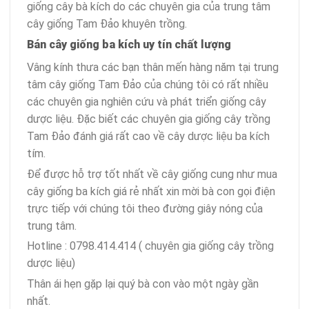
giống cây bà kích do các chuyên gia của trung tâm
cây giống Tam Đảo khuyên trồng.
Bán cây giống ba kích uy tín chất lượng
Vâng kính thưa các bạn thân mến hàng năm tại trung
tâm cây giống Tam Đảo của chúng tôi có rất nhiều
các chuyên gia nghiên cứu và phát triển giống cây
dược liệu. Đặc biết các chuyên gia giống cây trồng
Tam Đảo đánh giá rất cao về cây dược liệu ba kích
tím.
Để được hỗ trợ tốt nhất về cây giống cung như mua
cây giống ba kích giá rẻ nhất xin mời bà con gọi điện
trực tiếp với chúng tôi theo đường giây nóng của
trung tâm.
Hotline : 0798.414.414 ( chuyên gia giống cây trồng
dược liệu)
Thân ái hẹn gặp lại quý bà con vào một ngày gần
nhất.