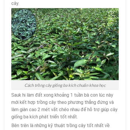
cây.
Cách trồng cây giống ba kích chuẩn khoa học
Sauk hi làm đất xong khoảng 1 tuần bà con lúc này
mới kết hợp trồng cây theo phương thẳng đứng và
làm giàn cao 2 mét vắt chéo nhau để hỗ trợ giúp cây
giống ba kích phát triển tốt nhất.
Bên trên là những kỹ thuật trồng cây tốt nhất về