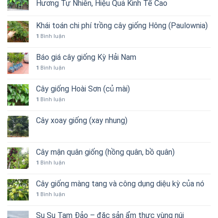
Hương Tự Nhiên, Hiệu Quả Kinh Tế Cao
Khái toán chi phí trồng cây giống Hông (Paulownia)
1
Bình luận
Báo giá cây giống Kỳ Hải Nam
1
Bình luận
Cây giống Hoài Sơn (củ mài)
1
Bình luận
Cây xoay giống (xay nhung)
Cây mận quân giống (hồng quân, bồ quân)
1
Bình luận
Cây giống màng tang và công dụng diệu kỳ của nó
1
Bình luận
Su Su Tam Đảo – đặc sản ẩm thực vùng núi