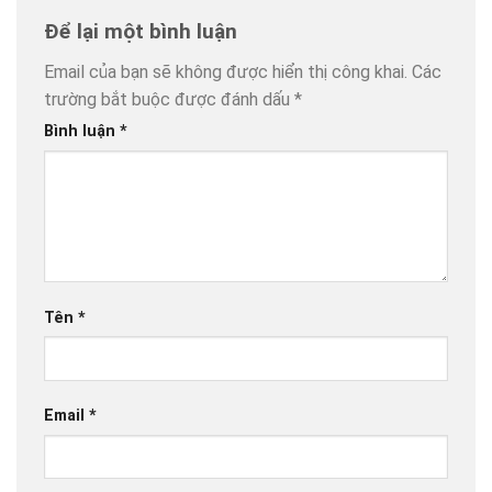
Để lại một bình luận
Email của bạn sẽ không được hiển thị công khai.
Các
trường bắt buộc được đánh dấu
*
Bình luận
*
Tên
*
Email
*