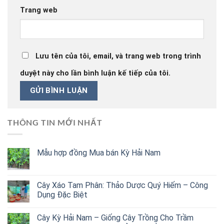
Trang web
Lưu tên của tôi, email, và trang web trong trình
duyệt này cho lần bình luận kế tiếp của tôi.
THÔNG TIN MỚI NHẤT
Mẫu hợp đồng Mua bán Kỳ Hải Nam
Cây Xáo Tam Phân: Thảo Dược Quý Hiếm – Công
Dụng Đặc Biệt
Cây Kỳ Hải Nam – Giống Cây Trồng Cho Trầm