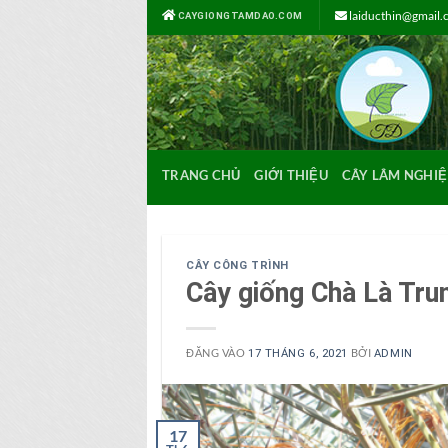
Bỏ
laiducthin@gmail
CAYGIONGTAMDAO.COM
qua
nội
dung
TRANG CHỦ
GIỚI THIỆU
CÂY LÂM NGHIỆ
CÂY CÔNG TRÌNH
Cây giống Chà Là Tru
ĐĂNG VÀO
BỞI
17 THÁNG 6, 2021
ADMIN
17