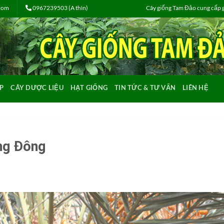
.com
0967239503 (A thìn)
Cây giống Tam Đảo cung cấp gi
P
CÂY DƯỢC LIỆU
HẠT GIỐNG
TIN TỨC & TƯ VẤN
LIÊN HỆ
ng Đông