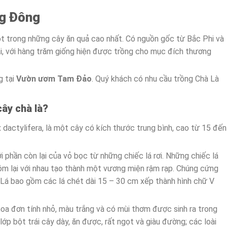
ng Đông
một trong những cây ăn quả cao nhất. Có nguồn gốc từ Bắc Phi và
i, với hàng trăm giống hiện được trồng cho mục đích thương
g tại
Vườn ươm Tam Đảo
. Quý khách có nhu cầu trồng Chà Là
ây chà là?
 dactylifera, là một cây có kích thước trung bình, cao từ 15 đến
phần còn lại của vỏ bọc từ những chiếc lá rơi. Những chiếc lá
óm lại với nhau tạo thành một vương miện rậm rạp. Chúng cứng
. Lá bao gồm các lá chét dài 15 – 30 cm xếp thành hình chữ V
a đơn tính nhỏ, màu trắng và có mùi thơm được sinh ra trong
ớp bột trái cây dày, ăn được, rất ngọt và giàu đường; các loài