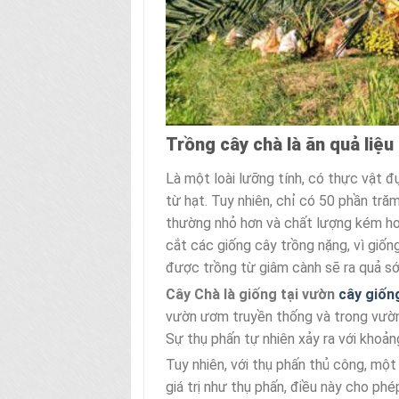
Trồng cây chà là ăn quả liệu
Là một loài lưỡng tính, có thực vật đự
từ hạt. Tuy nhiên, chỉ có 50 phần tră
thường nhỏ hơn và chất lượng kém hơ
cắt các giống cây trồng nặng, vì giốn
được trồng từ giâm cành sẽ ra quả sớ
Cây Chà là giống tại vườn
cây giốn
vườn ươm truyền thống và trong vườn
Sự thụ phấn tự nhiên xảy ra với khoả
Tuy nhiên, với thụ phấn thủ công, một
giá trị như thụ phấn, điều này cho ph