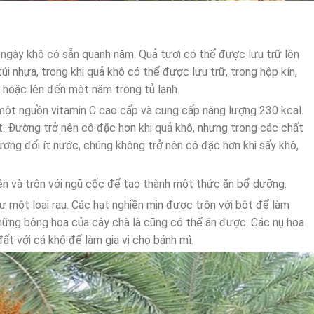
i ngày khô có sẵn quanh năm. Quả tươi có thể được lưu trữ lên
túi nhựa, trong khi quả khô có thể được lưu trữ, trong hộp kín,
g hoặc lên đến một năm trong tủ lạnh.
một nguồn vitamin C cao cấp và cung cấp năng lượng 230 kcal.
t. Đường trở nên cô đặc hơn khi quả khô, nhưng trong các chất
ương đối ít nước, chúng không trở nên cô đặc hơn khi sấy khô,
ền và trộn với ngũ cốc để tạo thành một thức ăn bổ dưỡng.
 một loại rau. Các hạt nghiền mịn được trộn với bột để làm
hững bông hoa của cây chà là cũng có thể ăn được. Các nụ hoa
t với cá khô để làm gia vị cho bánh mì.