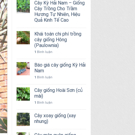
Cây Kỳ Hải Nam – Giống
Cây Trồng Cho Trầm
Hương Tự Nhiên, Hiệu
Quả Kinh Tế Cao
Khái toán chi phí trồng
cây giống Hông
(Paulownia)
1
Bình luận
Báo giá cây giống Kỳ Hải
Nam
1
Bình luận
Cây giống Hoài Sơn (củ
mài)
1
Bình luận
Cây xoay giống (xay
nhung)