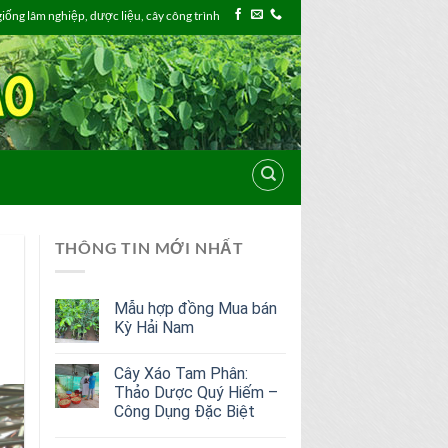
ống lâm nghiệp, dược liệu, cây công trình
THÔNG TIN MỚI NHẤT
Mẫu hợp đồng Mua bán
Kỳ Hải Nam
Cây Xáo Tam Phân:
Thảo Dược Quý Hiếm –
Công Dụng Đặc Biệt