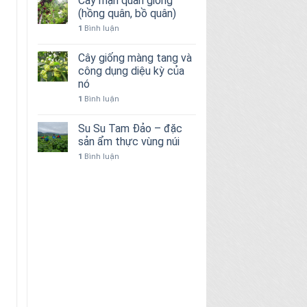
Cây mận quân giống
(hồng quân, bồ quân)
1
Bình luận
Cây giống màng tang và
công dụng diệu kỳ của
nó
1
Bình luận
Su Su Tam Đảo – đặc
sản ẩm thực vùng núi
1
Bình luận