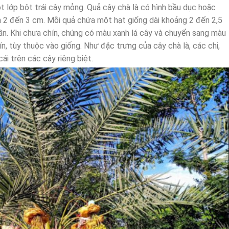
t lớp bột trái cây mỏng. Quả cây chà là có hình bầu dục hoặc
nh 2 đến 3 cm. Mỗi quả chứa một hạt giống dài khoảng 2 đến 2,5
n. Khi chưa chín, chúng có màu xanh lá cây và chuyển sang màu
ín, tùy thuộc vào giống. Như đặc trưng của cây chà là, các chi,
ái trên các cây riêng biệt.