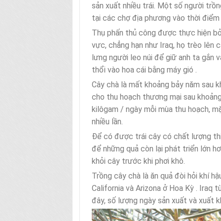
sản xuất nhiều trái. Một số người trồ
tại các chợ địa phương vào thời điểm
Thụ phấn thủ công được thực hiện bởi
vực, chẳng hạn như Iraq, họ trèo lên 
lưng người leo núi để giữ anh ta gắn 
thổi vào hoa cái bằng máy gió .
Cây chà là mất khoảng bảy năm sau khi
cho thu hoạch thương mại sau khoảng 
kilôgam / ngày mỗi mùa thu hoạch, m
nhiều lần.
Để có được trái cây có chất lượng thị
để những quả còn lại phát triển lớn h
khỏi cây trước khi phơi khô.
Trồng cây chà là ăn quả đòi hỏi khí h
California và Arizona ở Hoa Kỳ . Iraq
đây, số lượng ngày sản xuất và xuất 