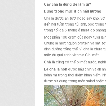
Cây chà là dùng để làm gì?
Dùng trong mục đích nấu nướng
Chà là được ăn tươi hoặc sấy khô, vớ
đến hai tuần trong tủ lạnh, bọc trong 
trong tối đa 6 tháng ở nhiệt độ phòn
Một phần 100 gram của ngày tươi là 
Chúng là một nguồn protein và sắt tố
dinh dưỡng tổng thể, vì chà là chứa t
mặc dù quá trình vitamin C bị mất.
Chà là
cũng có thể bị mất nước, nghi
Lá chà là non
được nấu chín và ăn như
bánh mì trong thời điểm khan hiếm. N
được sử dụng trong món salad hoặc đấ