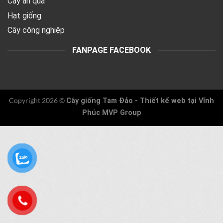
Cây ăn quả
Hạt giống
Cây công nghiệp
FANPAGE FACEBOOK
Copyright 2026 ©
Cây giống Tam Đảo -
Thiết kế web tại Vĩnh
Phúc
MVP Group