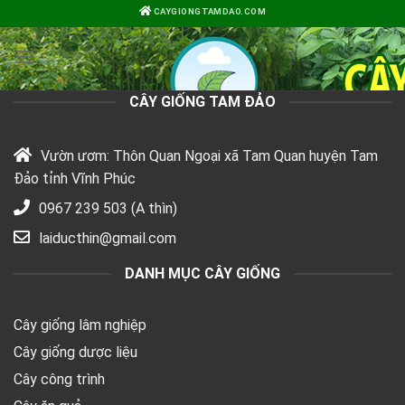
Bỏ
CAYGIONGTAMDAO.COM
qua
nội
dung
CÂY GIỐNG TAM ĐẢO
Vườn ươm: Thôn Quan Ngoại xã Tam Quan huyện Tam
Đảo tỉnh Vĩnh Phúc
0967 239 503 (A thìn)
laiducthin@gmail.com
DANH MỤC CÂY GIỐNG
Cây giống lâm nghiệp
Cây giống dược liệu
Cây công trình