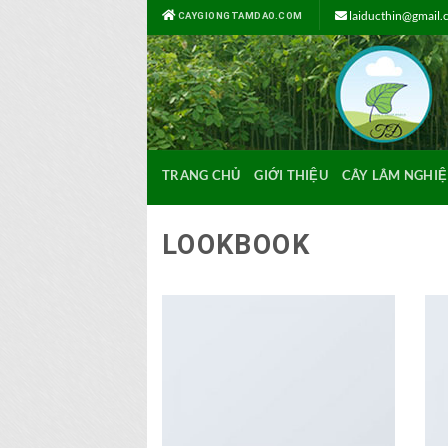
Bỏ
laiducthin@gmail
CAYGIONGTAMDAO.COM
qua
nội
dung
TRANG CHỦ
GIỚI THIỆU
CÂY LÂM NGHIỆ
LOOKBOOK