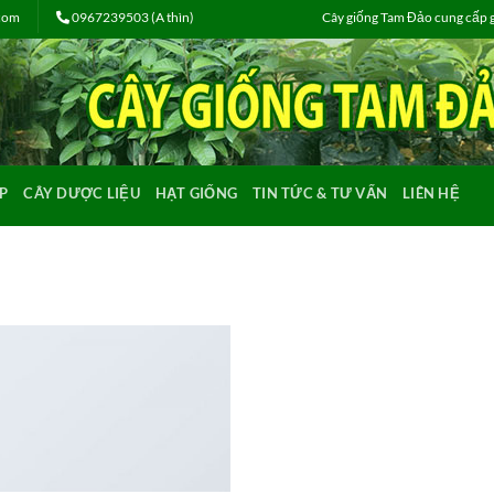
.com
0967239503 (A thìn)
Cây giống Tam Đảo cung cấp gi
P
CÂY DƯỢC LIỆU
HẠT GIỐNG
TIN TỨC & TƯ VẤN
LIÊN HỆ