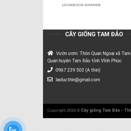
LOOKBOOK SUMMER
CÂY GIỐNG TAM ĐẢO
Vườn ươm: Thôn Quan Ngoại xã Tam
Quan huyện Tam Đảo tỉnh Vĩnh Phúc
0967 239 503 (A thìn)
laiducthin@gmail.com
Copyright 2026 ©
Cây giống Tam Đảo -
Thi