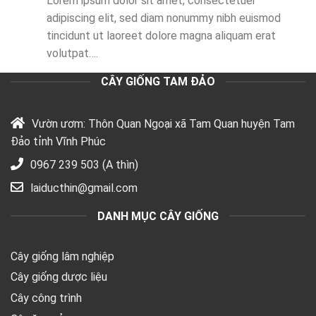
Lorem ipsum dolor sit amet, consectetuer
adipiscing elit, sed diam nonummy nibh euismod
tincidunt ut laoreet dolore magna aliquam erat
volutpat….
CÂY GIỐNG TAM ĐẢO
Vườn ươm: Thôn Quan Ngoại xã Tam Quan huyện Tam
Đảo tỉnh Vĩnh Phúc
0967 239 503 (A thìn)
laiducthin@gmail.com
DANH MỤC CÂY GIỐNG
Cây giống lâm nghiệp
Cây giống dược liệu
Cây công trình